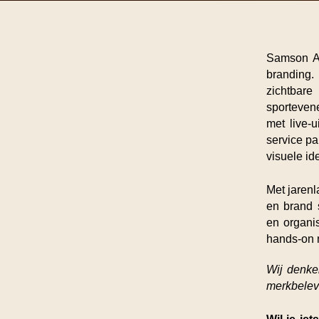
Samson Aff
branding.
zichtbar
sportevene
met live-u
service pa
visuele ide
Met jarenl
en brand 
en organi
hands-on m
Wij denke
merkbelevin