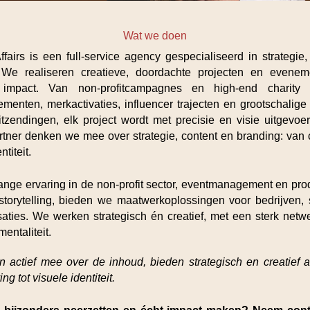
Wat we doen
airs is een full-service agency gespecialiseerd in strategie
 We realiseren creatieve, doordachte projecten en evene
e impact. Van non-profitcampagnes en high-end charity g
menten, merkactivaties, influencer trajecten en grootschalige
itzendingen, elk project wordt met precisie en visie uitgevoerd
rtner denken we mee over strategie, content en branding: van 
ntiteit.
ange ervaring in de non-profit sector, eventmanagement en pro
storytelling, bieden we maatwerkoplossingen voor bedrijven, s
saties. We werken strategisch én creatief, met een sterk netw
entaliteit.
n actief mee over de inhoud, bieden strategisch en creatief a
g tot visuele identiteit.