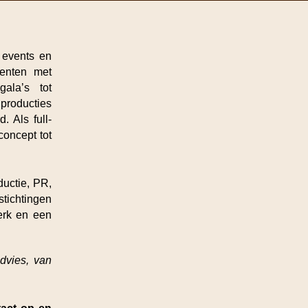
, events en
menten met
ala’s tot
 producties
. Als full-
concept tot
ductie, PR,
tichtingen
erk en een
dvies, van